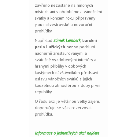
zavřeno nezůstane na mnohých
místech ani v období mezi vánočními
svátky a koncem roku, připraveny
jsou i silvestrovské a novoroční
prohlídky
Například
zámek Lemberk
,
barokní
perla Lužických hor
se pochlubí
nádherně zrestaurovanými a
svátečně vyzdobenými interiéry a
hranými příběhy v dobových
kostýmech návštěvníkům představí
oslavu vánočních svátků s jejich
kouzelnou atmosférou z doby první
republiky.
O řadu akcí je většinou velký zájem,
doporučuje se včas rezervovat
prohlídku.
Informace o jednotlivých akcí najdete