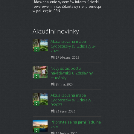
Udoskonalenie systemów inform. Ścieżki
rowerowej im. św. Zdzisławy i jej promocja
w pol. części ERN
Aktuální novinky
Aktualizovaná mapa
Cyklostezky sv. Zdislavy 3-
0
2025
17 března, 2025
Nový sčítač počtu
návštěvníků u Zdislaviny
0
studánky!
8 října, 2024
Aktualizovaná mapa
Cyklostezky sv. Zdislavy
0
9/2023
23 října, 2023
Připravte se na jarní jízdu na
kole
0
14 ledna, 2020