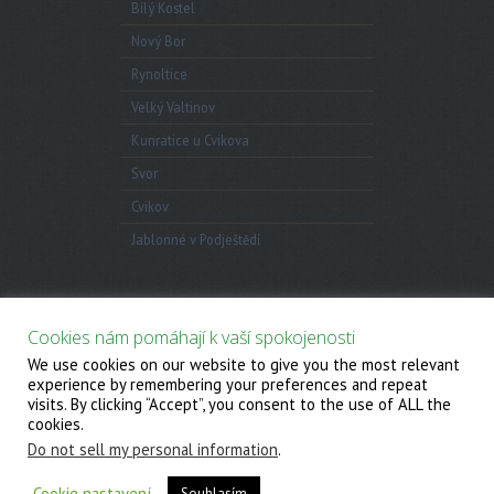
Bílý Kostel
Nový Bor
Rynoltice
Velký Valtinov
Kunratice u Cvikova
Svor
Cvikov
Jablonné v Podještědí
Anketa
Cookies nám pomáhají k vaší spokojenosti
We use cookies on our website to give you the most relevant
© 2026
Cyklostezka Svaté Zdislavy
. All Rights
experience by remembering your preferences and repeat
Reserved.
visits. By clicking “Accept”, you consent to the use of ALL the
Powered by
WordPress
. Created by
Muffin group
cookies.
Do not sell my personal information
.
Cookie nastavení
Souhlasím