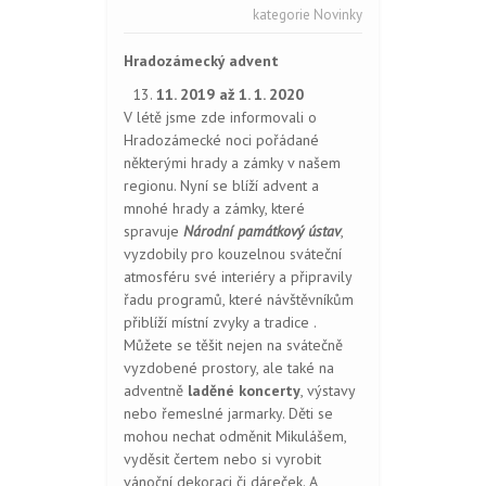
kategorie
Novinky
Hradozámecký advent
11. 2019 až 1. 1. 2020
V létě jsme zde informovali o
Hradozámecké noci pořádané
některými hrady a zámky v našem
regionu. Nyní se blíží advent a
mnohé hrady a zámky, které
spravuje
Národní památkový ústav
,
vyzdobily pro kouzelnou sváteční
atmosféru své interiéry a připravily
řadu programů, které návštěvníkům
přiblíží místní zvyky a tradice .
Můžete se těšit nejen na svátečně
vyzdobené prostory, ale také na
adventně
laděné koncerty
, výstavy
nebo řemeslné jarmarky. Děti se
mohou nechat odměnit Mikulášem,
vyděsit čertem nebo si vyrobit
vánoční dekoraci či dáreček. A