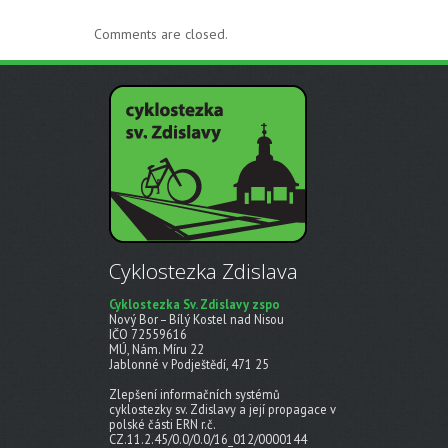
Comments are closed.
Cyklostezka Zdislava
Cyklostezka Sv. Zdislavy zspo
Nový Bor – Bílý Kostel nad Nisou
IČO 72559616
MÚ, Nám. Míru 22
Jablonné v Podještědí, 471 25
Zlepšení informačních systémů
cyklostezky sv. Zdislavy a její propagace v
polské části ERN r.č.
CZ.11.2.45/0.0/0.0/16_012/0000144