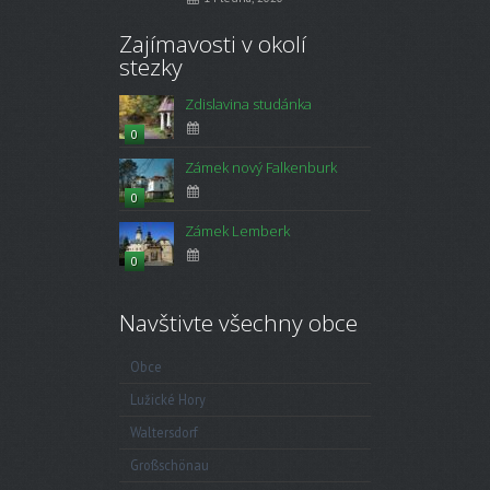
Zajímavosti v okolí
stezky
Zdislavina studánka
0
Zámek nový Falkenburk
0
Zámek Lemberk
0
Navštivte všechny obce
Obce
Lužické Hory
Waltersdorf
Großschönau