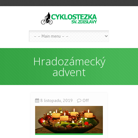
Hradozámecký
advent
8 listopadu, 2019
Off