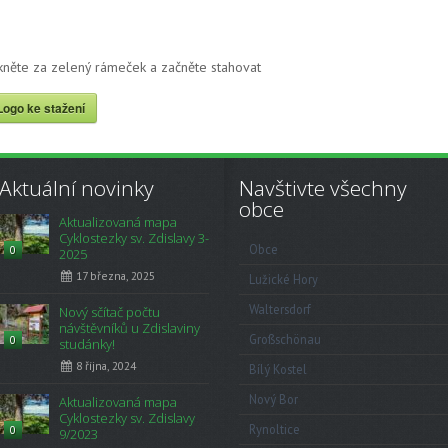
ikněte za zelený rámeček a začněte stahovat
Logo ke stažení
Aktuální novinky
Navštivte všechny
obce
Aktualizovaná mapa
Cyklostezky sv. Zdislavy 3-
Obce
0
2025
17 března, 2025
Lužické Hory
Waltersdorf
Nový sčítač počtu
návštěvníků u Zdislaviny
Großschönau
0
studánky!
8 října, 2024
Bílý Kostel
Nový Bor
Aktualizovaná mapa
Cyklostezky sv. Zdislavy
Rynoltice
0
9/2023