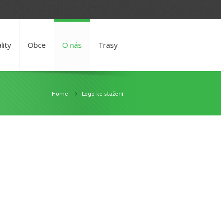
lity
Obce
O nás
Trasy
Home
Logo ke stažení