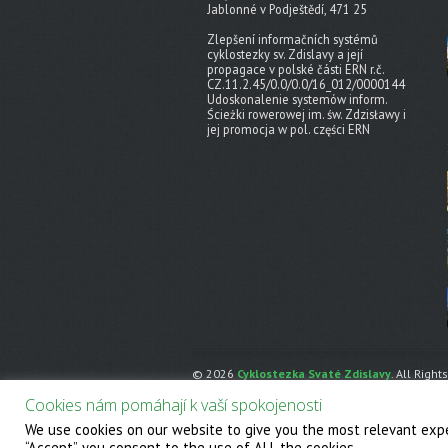
Jablonné v Podještědí, 471 25
Zlepšení informačních systémů
cyklostezky sv. Zdislavy a její
propagace v polské části ERN r.č.
CZ.11.2.45/0.0/0.0/16_012/0000144
Udoskonalenie systemów inform.
Ścieżki rowerowej im. św. Zdzisławy i
jej promocja w pol. części ERN
© 2026
Cyklostezka Svaté Zdislavy
. All Right
Powered by
WordPress
. Created by
Muffin grou
Cookies nám pomáhají k vaší spokojenosti
We use cookies on our website to give you the most relevant expe
“Accept”, you consent to the use of ALL the cookies.