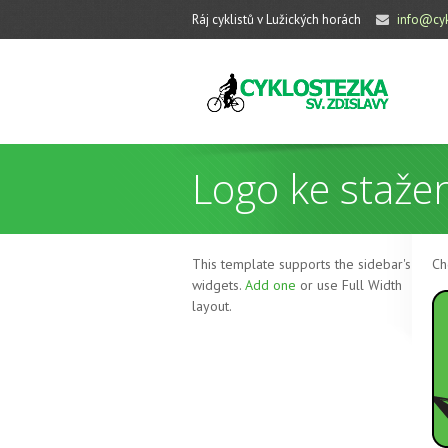
Ráj cyklistů v Lužických horách
info@cyk
Logo ke staže
This template supports the sidebar's
Ch
widgets.
Add one
or use Full Width
layout.