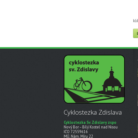
kl
Cyklostezka Zdislava
Cyklostezka Sv. Zdislavy zspo
Nový Bor – Bílý Kostel nad Nisou
IČO 72559616
MÚ, Nám. Míru 22