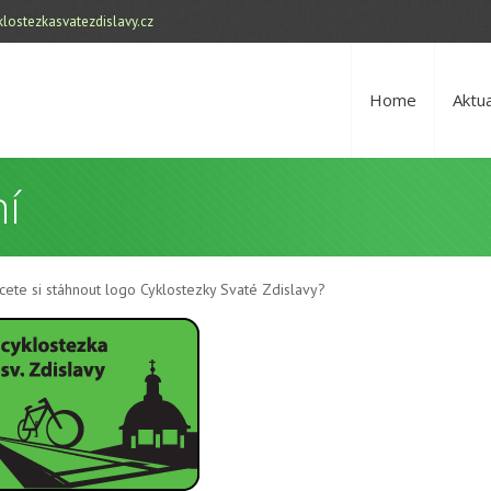
lostezkasvatezdislavy.cz
Home
Aktua
ní
cete si stáhnout logo Cyklostezky Svaté Zdislavy?