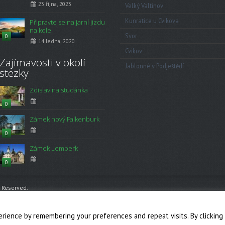
23 října, 2023
Velký Valtinov
Kunratice u Cvikova
Připravte se na jarní jízdu
na kole
Svor
0
14 ledna, 2020
Cvikov
Zajímavosti v okolí
Jablonné v Podještědí
stezky
Zdislavina studánka
0
Zámek nový Falkenburk
0
Zámek Lemberk
0
s Reserved.
p
rience by remembering your preferences and repeat visits. By clicking