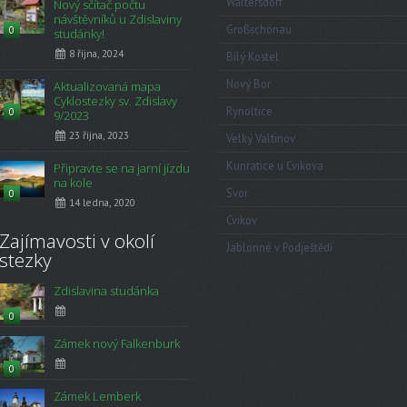
Waltersdorf
Nový sčítač počtu
návštěvníků u Zdislaviny
Großschönau
0
studánky!
8 října, 2024
Bílý Kostel
Nový Bor
Aktualizovaná mapa
Cyklostezky sv. Zdislavy
Rynoltice
0
9/2023
23 října, 2023
Velký Valtinov
Kunratice u Cvikova
Připravte se na jarní jízdu
na kole
Svor
0
14 ledna, 2020
Cvikov
Zajímavosti v okolí
Jablonné v Podještědí
stezky
Zdislavina studánka
0
Zámek nový Falkenburk
0
Zámek Lemberk