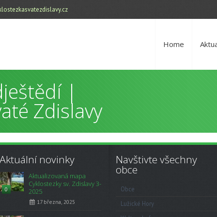
lostezkasvatezdislavy.cz
Home
Aktua
ještědí |
até Zdislavy
Aktuální novinky
Navštivte všechny
obce
Aktualizovaná mapa
Cyklostezky sv. Zdislavy 3-
Obce
0
2025
17 března, 2025
Lužické Hory