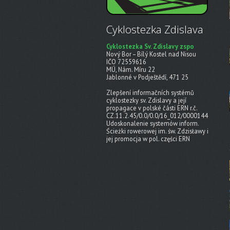
Cyklostezka Zdislava
Cyklostezka Sv. Zdislavy zspo
Nový Bor – Bílý Kostel nad Nisou
IČO 72559616
MÚ, Nám. Míru 22
Jablonné v Podještědí, 471 25
Zlepšení informačních systémů
cyklostezky sv. Zdislavy a její
propagace v polské části ERN r.č.
CZ.11.2.45/0.0/0.0/16_012/0000144
Udoskonalenie systemów inform.
Ścieżki rowerowej im. św. Zdzisławy i
jej promocja w pol. części ERN