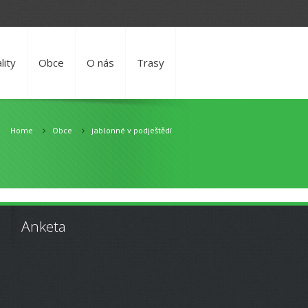
lity
Obce
O nás
Trasy
Home
Obce
jablonné v podještědí
Anketa