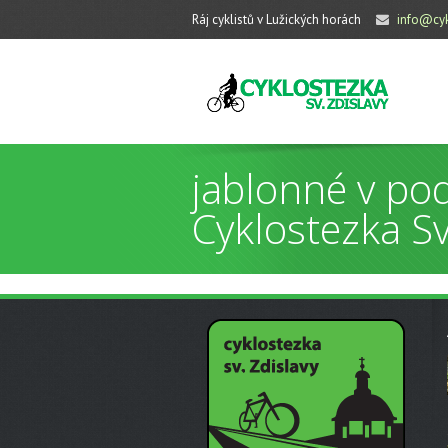
Ráj cyklistů v Lužických horách
info@cyk
jablonné v pod
Cyklostezka Sv