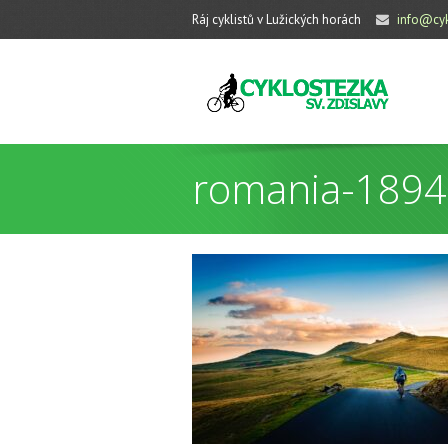
Ráj cyklistů v Lužických horách
info@cyk
romania-189