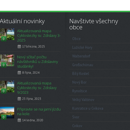
Aktuální novinky
Navštivte všechny
obce
Aktualizovaná mapa
Cyklostezky sv. Zdislavy 3-
Obce
0
2025
17 března, 2025
Lužické Hory
Waltersdorf
Nový sčítač počtu
návštěvníků u Zdislaviny
Großschönau
0
studánky!
8 října, 2024
Bílý Kostel
Nový Bor
Aktualizovaná mapa
Cyklostezky sv. Zdislavy
Rynoltice
0
9/2023
23 října, 2023
Velký Valtinov
Kunratice u Cvikova
Připravte se na jarní jízdu
na kole
Svor
0
14 ledna, 2020
Cvikov