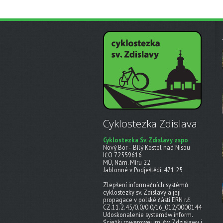
Cyklostezka Zdislava
Cyklostezka Sv. Zdislavy zspo
Nový Bor – Bílý Kostel nad Nisou
IČO 72559616
MÚ, Nám. Míru 22
Jablonné v Podještědí, 471 25
Zlepšení informačních systémů
cyklostezky sv. Zdislavy a její
propagace v polské části ERN r.č.
CZ.11.2.45/0.0/0.0/16_012/0000144
Udoskonalenie systemów inform.
Ścieżki rowerowej im. św. Zdzisławy i