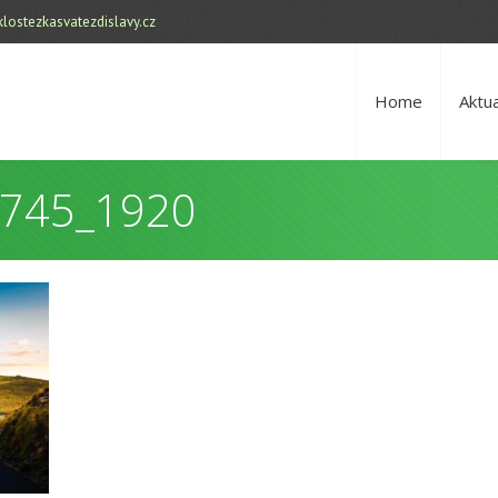
lostezkasvatezdislavy.cz
Home
Aktua
4745_1920