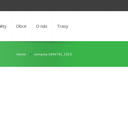
lity
Obce
O nás
Trasy
Home
romania-1894745_1920