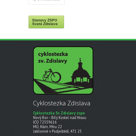
Stanovy ZSPO
Svatá Zdislava
Cyklostezka Zdislava
Cyklostezka Sv. Zdislavy zspo
Nový Bor – Bílý Kostel nad Nisou
IČO 72559616
MÚ, Nám. Míru 22
Jablonné v Podještědí, 471 25