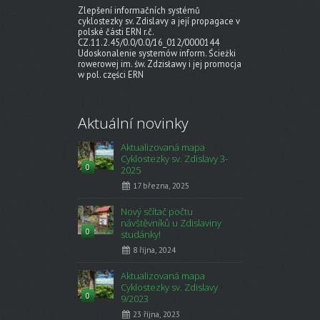
Zlepšení informačních systémů
cyklostezky sv. Zdislavy a její propagace v
polské části ERN r.č.
CZ.11.2.45/0.0/0.0/16_012/0000144
Udoskonalenie systemów inform. Ścieżki
rowerowej im. św. Zdzisławy i jej promocja
w pol. części ERN
Aktuální novinky
Aktualizovaná mapa
Cyklostezky sv. Zdislavy 3-
0
2025
17 března, 2025
Nový sčítač počtu
návštěvníků u Zdislaviny
0
studánky!
8 října, 2024
Aktualizovaná mapa
Cyklostezky sv. Zdislavy
0
9/2023
23 října, 2023