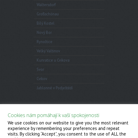
Waltersdorf
Großschönau
Bílý Kostel
Nový Bor
Rynoltice
Velký Valtinov
Kunratice u Cvikova
Svor
Cvikov
Jablonné v Podještědí
Anketa
Cookies nám pomáhají k vaší spokojenosti
We use cookies on our website to give you the most relevant
© 2026
Cyklostezka Svaté Zdislavy
. All Rights
experience by remembering your preferences and repeat
Reserved.
visits. By clicking “Accept”, you consent to the use of ALL the
Powered by
WordPress
. Created by
Muffin group