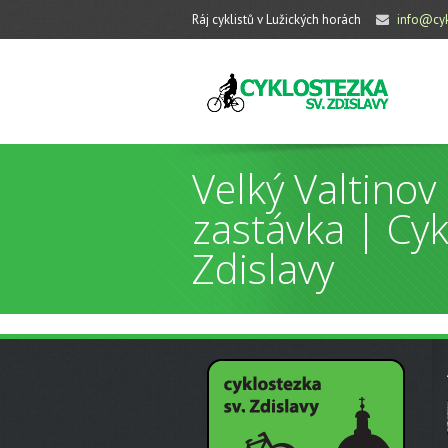
Ráj cyklistů v Lužických horách
info@cyk
Velký Valtinov 
zastávka | Cyk
Zdislavy