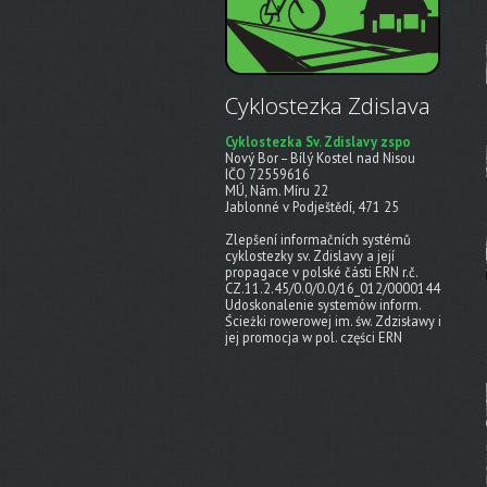
Cyklostezka Zdislava
Cyklostezka Sv. Zdislavy zspo
Nový Bor – Bílý Kostel nad Nisou
IČO 72559616
MÚ, Nám. Míru 22
Jablonné v Podještědí, 471 25
Zlepšení informačních systémů
cyklostezky sv. Zdislavy a její
propagace v polské části ERN r.č.
CZ.11.2.45/0.0/0.0/16_012/0000144
Udoskonalenie systemów inform.
Ścieżki rowerowej im. św. Zdzisławy i
jej promocja w pol. części ERN