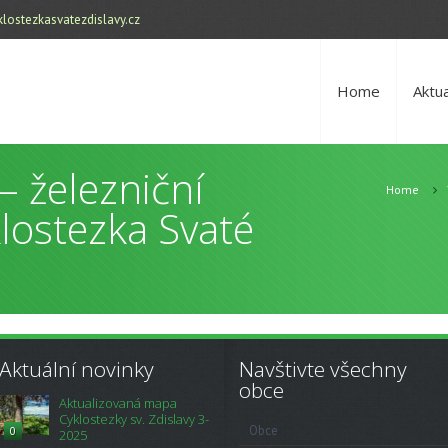
lostezkasvatezdislavy.cz
Home
Aktua
– železniční
Home
lostezka Svaté
Aktuální novinky
Navštivte všechny
obce
Aktualizovaná mapa
Cyklostezky sv. Zdislavy 3-
Obce
0
2025