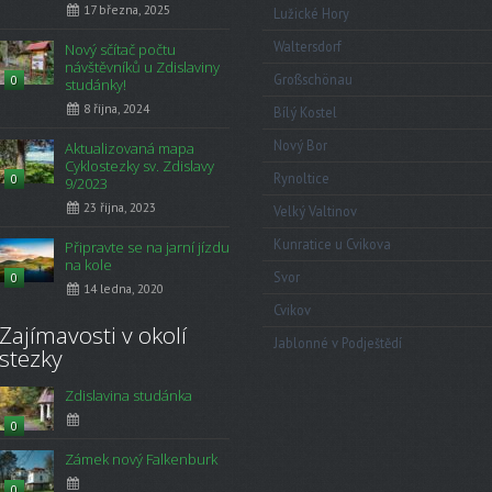
17 března, 2025
Lužické Hory
Waltersdorf
Nový sčítač počtu
návštěvníků u Zdislaviny
Großschönau
0
studánky!
8 října, 2024
Bílý Kostel
Nový Bor
Aktualizovaná mapa
Cyklostezky sv. Zdislavy
Rynoltice
0
9/2023
23 října, 2023
Velký Valtinov
Kunratice u Cvikova
Připravte se na jarní jízdu
na kole
Svor
0
14 ledna, 2020
Cvikov
Zajímavosti v okolí
Jablonné v Podještědí
stezky
Zdislavina studánka
0
Zámek nový Falkenburk
0