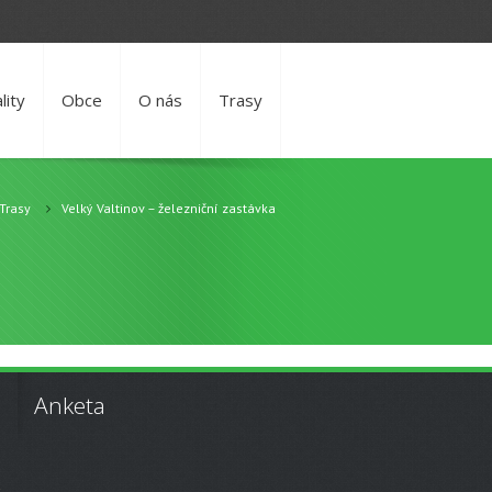
lity
Obce
O nás
Trasy
Trasy
Velký Valtinov – železniční zastávka
Anketa