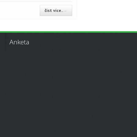
číst více..
→
Anketa