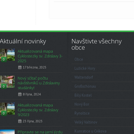
Aktuální novinky
Navštivte všechny
obce
Aktualizovaná mapa
Cyklostezky sv. Zdislavy 3-
Obce
0
2025
17 března, 2025
Lužické Hory
Waltersdorf
Nový sčítač počtu
návštěvníků u Zdislaviny
Großschönau
0
studánky!
8 října, 2024
Bílý Kostel
Nový Bor
Aktualizovaná mapa
Cyklostezky sv. Zdislavy
Rynoltice
0
9/2023
23 října, 2023
Velký Valtinov
Kunratice u Cvikova
Připravte se na jarní jízdu