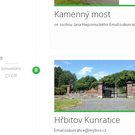
Kamenný most
se sochou Jana Nepomuckého Email:oukunr
komentáře
Off
Hřbitov Kunratice
Email:oukunratice@mybox.cz