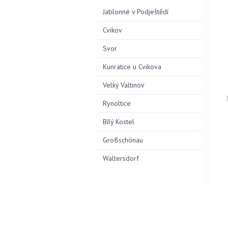
Jablonné v Podještědí
Cvikov
Svor
Kunratice u Cvikova
Velký Valtinov
Rynoltice
Bílý Kostel
Großschönau
Waltersdorf