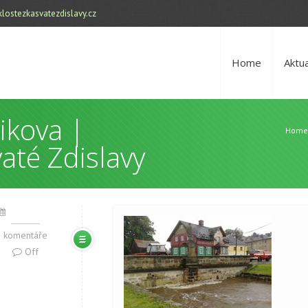
lostezkasvatezdislavy.cz
Home
Aktua
ikova |
Home
até Zdislavy
komentáře
Off