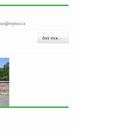
atice@mybox.cz
číst více..
→