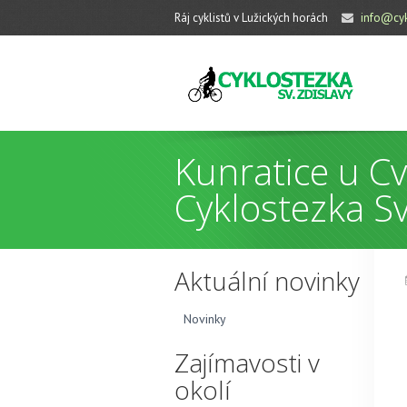
Ráj cyklistů v Lužických horách
info@cyk
Kunratice u Cv
Cyklostezka Sv
Aktuální novinky
Novinky
Zajímavosti v
okolí