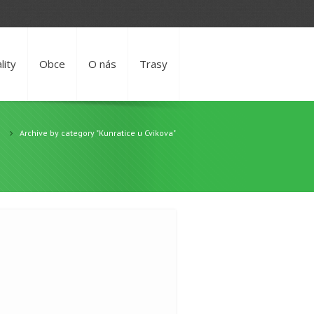
lity
Obce
O nás
Trasy
Archive by category "Kunratice u Cvikova"