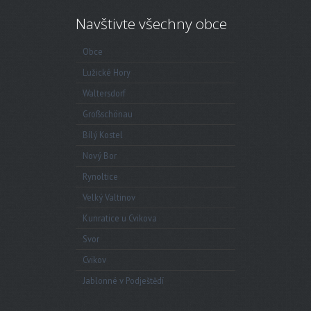
Navštivte všechny obce
Obce
Lužické Hory
Waltersdorf
Großschönau
Bílý Kostel
Nový Bor
Rynoltice
Velký Valtinov
Kunratice u Cvikova
Svor
Cvikov
Jablonné v Podještědí