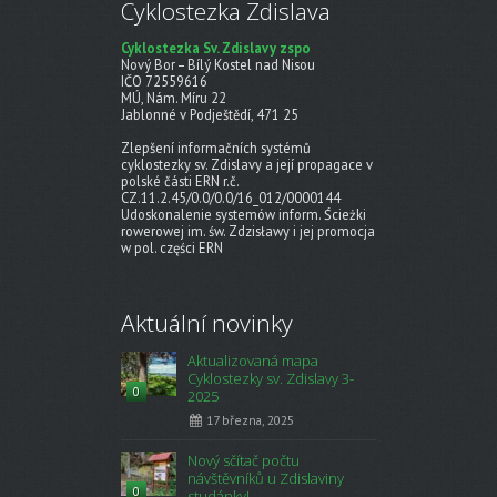
Cyklostezka Zdislava
Cyklostezka Sv. Zdislavy zspo
Nový Bor – Bílý Kostel nad Nisou
IČO 72559616
MÚ, Nám. Míru 22
Jablonné v Podještědí, 471 25
Zlepšení informačních systémů
cyklostezky sv. Zdislavy a její propagace v
polské části ERN r.č.
CZ.11.2.45/0.0/0.0/16_012/0000144
Udoskonalenie systemów inform. Ścieżki
rowerowej im. św. Zdzisławy i jej promocja
w pol. części ERN
Aktuální novinky
Aktualizovaná mapa
Cyklostezky sv. Zdislavy 3-
0
2025
17 března, 2025
Nový sčítač počtu
návštěvníků u Zdislaviny
0
studánky!