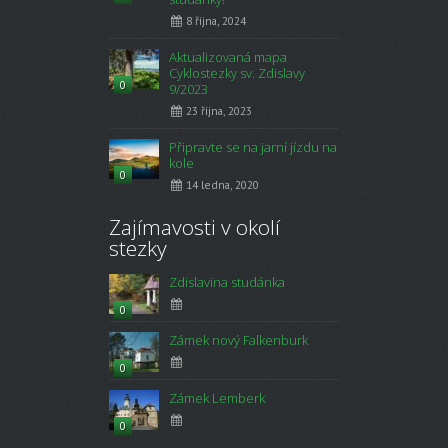
8 října, 2024
Aktualizovaná mapa
Cyklostezky sv. Zdislavy
0
9/2023
23 října, 2023
Připravte se na jarní jízdu na
kole
0
14 ledna, 2020
Zajímavosti v okolí
stezky
Zdislavina studánka
0
Zámek nový Falkenburk
0
Zámek Lemberk
0