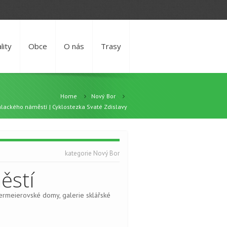
lity
Obce
O nás
Trasy
Home
Nový Bor
lackého náměstí | Cyklostezka Svaté Zdislavy
kategorie
Nový Bor
ěstí
rmeierovské domy, galerie sklářské