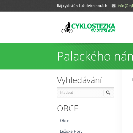
Ráj cyklistů v Lužických horách
info@cyk
Palackého ná
Vyhledávání
OBCE
Obce
Lužické Hory