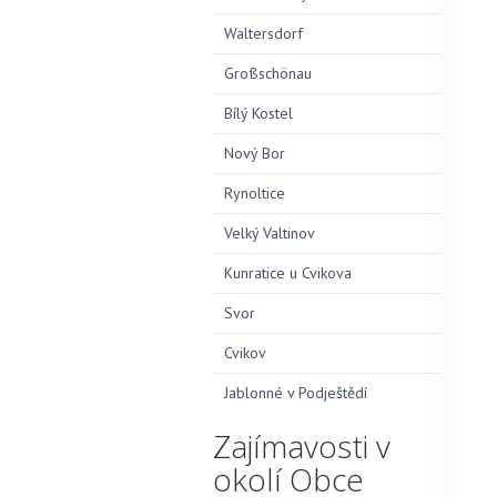
Waltersdorf
Großschönau
Bílý Kostel
Nový Bor
Rynoltice
Velký Valtinov
Kunratice u Cvikova
Svor
Cvikov
Jablonné v Podještědí
Zajímavosti v
okolí Obce