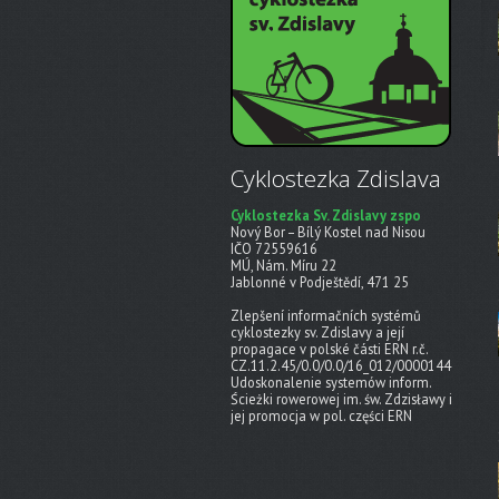
Cyklostezka Zdislava
Cyklostezka Sv. Zdislavy zspo
Nový Bor – Bílý Kostel nad Nisou
IČO 72559616
MÚ, Nám. Míru 22
Jablonné v Podještědí, 471 25
Zlepšení informačních systémů
cyklostezky sv. Zdislavy a její
propagace v polské části ERN r.č.
CZ.11.2.45/0.0/0.0/16_012/0000144
Udoskonalenie systemów inform.
Ścieżki rowerowej im. św. Zdzisławy i
jej promocja w pol. części ERN