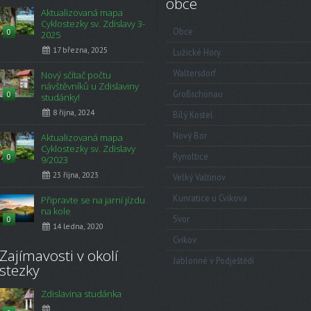
obce
Aktualizovaná mapa
Cyklostezky sv. Zdislavy 3-
Obce
0
2025
17 března, 2025
Lužické Hory
Waltersdorf
Nový sčítač počtu
návštěvníků u Zdislaviny
Großschönau
0
studánky!
8 října, 2024
Bílý Kostel
Nový Bor
Aktualizovaná mapa
Cyklostezky sv. Zdislavy
Rynoltice
0
9/2023
23 října, 2023
Velký Valtinov
Kunratice u Cvikova
Připravte se na jarní jízdu
na kole
Svor
0
14 ledna, 2020
Cvikov
Zajímavosti v okolí
Jablonné v Podještědí
stezky
Zdislavina studánka