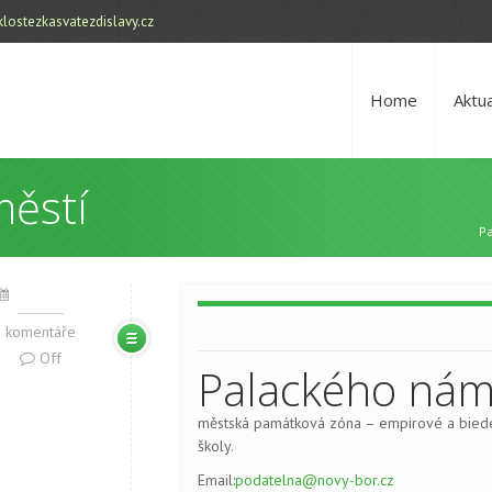
lostezkasvatezdislavy.cz
Home
Aktua
městí
Pa
komentáře
Off
Palackého nám
městská památková zóna – empirové a biede
školy.
Email:
podatelna@novy-bor.cz