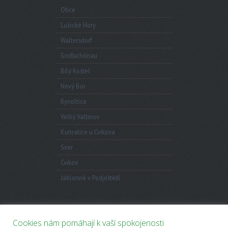
Obce
Lužické Hory
Waltersdorf
Großschönau
Bílý Kostel
Nový Bor
Rynoltice
Velký Valtinov
Kunratice u Cvikova
Svor
Cvikov
Jablonné v Podještědí
Anketa
Cookies nám pomáhají k vaší spokojenosti