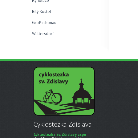
Rynoltice
Bílý Kostel
Großschönau
Waltersdorf
Cyklostezka Zdislava
Cyklostezka Sv. Zdislavy zspo