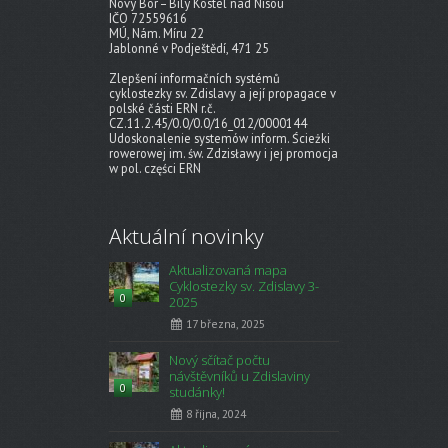
Nový Bor – Bílý Kostel nad Nisou
IČO 72559616
MÚ, Nám. Míru 22
Jablonné v Podještědí, 471 25
Zlepšení informačních systémů
cyklostezky sv. Zdislavy a její propagace v
polské části ERN r.č.
CZ.11.2.45/0.0/0.0/16_012/0000144
Udoskonalenie systemów inform. Ścieżki
rowerowej im. św. Zdzisławy i jej promocja
w pol. części ERN
Aktuální novinky
Aktualizovaná mapa
Cyklostezky sv. Zdislavy 3-
0
2025
17 března, 2025
Nový sčítač počtu
návštěvníků u Zdislaviny
0
studánky!
8 října, 2024