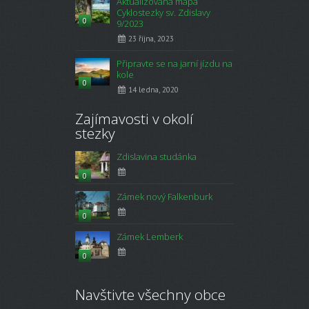
Aktualizovaná mapa
Cyklostezky sv. Zdislavy
0
9/2023
23 října, 2023
Připravte se na jarní jízdu na
kole
0
14 ledna, 2020
Zajímavosti v okolí
stezky
Zdislavina studánka
0
Zámek nový Falkenburk
0
Zámek Lemberk
0
Navštivte všechny obce